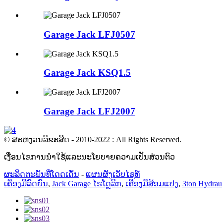
Garage Jack LFJ0507
Garage Jack KSQ1.5
Garage Jack LFJ2007
© ສະຫງວນລິຂະສິດ - 2010-2022 : All Rights Reserved.
ເງື່ອນໄຂການນໍາໃຊ້ແລະນະໂຍບາຍຄວາມເປັນສ່ວນຕົວ
ຜະລິດຕະພັນທີ່ໂດດເດັ່ນ
-
ແຜນຜັງເວັບໄຊທ໌
ເຄື່ອງມືລົດຍົນ
,
Jack Garage ໄຮໂດຼລິກ
,
ເຄື່ອງມືສ້ອມແປງ
,
3ton Hydrau