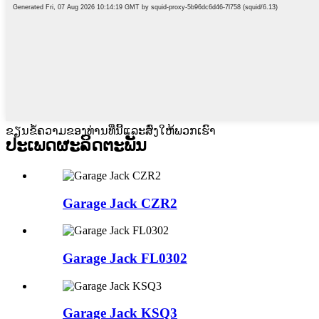
ຂຽນຂໍ້ຄວາມຂອງທ່ານທີ່ນີ້ແລະສົ່ງໃຫ້ພວກເຮົາ
ປະເພດຜະລິດຕະພັນ
Garage Jack CZR2
Garage Jack FL0302
Garage Jack KSQ3