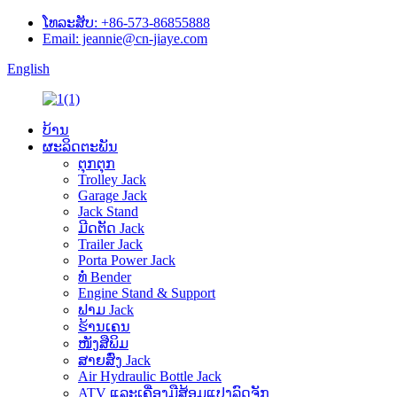
ໂທລະສັບ: +86-573-86855888
Email: jeannie@cn-jiaye.com
English
ບ້ານ
ຜະລິດຕະພັນ
ຕຸກຕຸກ
Trolley Jack
Garage Jack
Jack Stand
ມີດຕັດ Jack
Trailer Jack
Porta Power Jack
ທໍ່ Bender
Engine Stand & Support
ຟາມ Jack
ຮ້ານເຄນ
ໜັງສືພິມ
ສາຍສົ່ງ Jack
Air Hydraulic Bottle Jack
ATV ແລະເຄື່ອງມືສ້ອມແປງລົດຈັກ