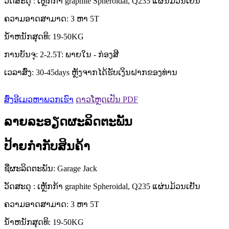
ວັດສະດຸ : ເຫຼັກກ້າ graphite Spheroidal, Q235 ແຜ່ນມ້ວນເຢັນ
ຄວາມອາດສາມາດ: 3 ຫາ 5T
ນ້ໍາຫນັກສຸດທິ: 19-50KG
ການບັນຈຸ: 2-2.5T: ພາຍໃນ - ກ່ອງສີ
ເວລາສົ່ງ: 30-45days ຫຼັງຈາກໄດ້ຮັບເງິນຝາກຂອງທ່ານ
ສົ່ງອີເມວຫາພວກເຮົາ
ດາວໂຫຼດເປັນ PDF
ລາຍລະອຽດຜະລິດຕະພັນ
ປ້າຍກຳກັບສິນຄ້າ
ຊື່ຜະລິດຕະພັນ: Garage Jack
ວັດສະດຸ : ເຫຼັກກ້າ graphite Spheroidal, Q235 ແຜ່ນມ້ວນເຢັນ
ຄວາມອາດສາມາດ: 3 ຫາ 5T
ນ້ໍາຫນັກສຸດທິ: 19-50KG