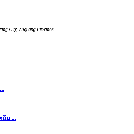
xing City, Zhejiang Province
..
ຄັນ ...