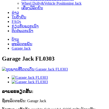
Wheel Dolly&Vehicle Positioning Jack
ເຄື່ອງມືລົດຍົນ
ຂ່າວ
ໃບຢັ້ງຢືນ
FAQs
ກ່ຽວກັບພວກເຮົາ
ຕິດຕໍ່ພວກເຮົາ
ບ້ານ
ຜະລິດຕະພັນ
Garage Jack
Garage Jack FL0303
ລາຍ​ລະ​ອຽດ​ສັ້ນ​:
ຊື່ຜະລິດຕະພັນ: Garage Jack