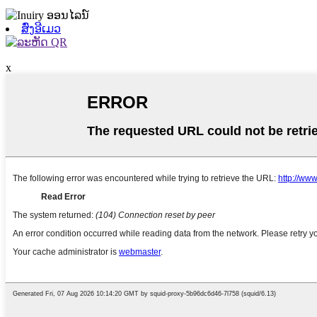
ສົ່ງອີເມວ
x