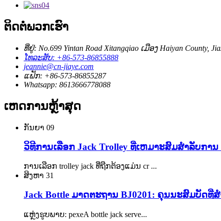
ຕິດຕໍ່ພວກເຮົາ
ທີ່ຢູ່: No.699 Yintan Road Xitangqiao ເມືອງ Haiyan County, Jia
ໂທລະສັບ: +86-573-86855888
jeannie@cn-jiaye.com
ແຟັກ: +86-573-86855287
Whatsapp: 8613666778088
ເຫດການຫຼ້າສຸດ
ກັນຍາ
09
ວິທີການເລືອກ Jack Trolley ທີ່ເຫມາະສົມສໍາລັບການ .
ການເລືອກ trolley jack ທີ່ຖືກຕ້ອງແມ່ນ cr ...
ສິງຫາ
31
Jack Bottle ມາດຕະຖານ BJ0201: ຄຸນນະສົມບັດທີ່ສໍາ
ແຫຼ່ງຮູບພາບ: pexeA bottle jack serve...