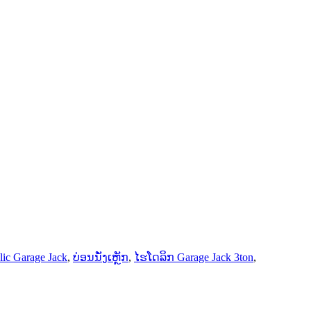
lic Garage Jack
,
ບ່ອນນັ່ງເຫຼັກ
,
ໄຮໂດລິກ Garage Jack 3ton
,