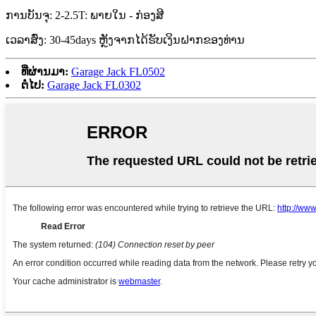
ການບັນຈຸ: 2-2.5T: ພາຍໃນ - ກ່ອງສີ
ເວລາສົ່ງ: 30-45days ຫຼັງຈາກໄດ້ຮັບເງິນຝາກຂອງທ່ານ
ທີ່ຜ່ານມາ:
Garage Jack FL0502
ຕໍ່ໄປ:
Garage Jack FL0302